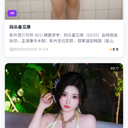
4K
码头备忘录
影片简介可供 SEO 摘要参考：码头备忘录（2025）由杨德昌
执导，主演妻夫木聪；影片定位犯罪，叙事锚定韩国（釜山）
的社会议题与个体命运，镜头克...
85,891
2025-11-24
8.8
99:17