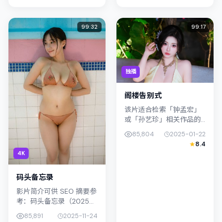
演；外景与中国大陆的城
外冷内热之间切换；若你
市纹理紧密结合...
正在查找中国...
99:32
99:17
独播
阁楼告别式
该片适合检索「钟孟宏」
或「孙艺珍」相关作品的
观众：阁楼告别式在2025
85,804
2025-01-22
年发行，类型上归入惊
8.4
悚，叙事焦点落在家庭与
4K
社会的交错地带；配角层
次丰富，值...
码头备忘录
影片简介可供 SEO 摘要参
考：码头备忘录（2025）
由杨德昌执导，主演妻夫
85,891
2025-11-24
木聪；影片定位犯罪，叙