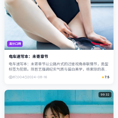
高分口碑
电车速写本：未寄章节
电车速写本：未寄章节以公路片式的迁徙视角串联情节，类型
标签为犯罪。陈哲艺强调纪实气质与留白美学，杨紫琼的表演
在外冷内热之间切换；若你正在查找中国...
87,004
2024-08-16
7.5
99:32