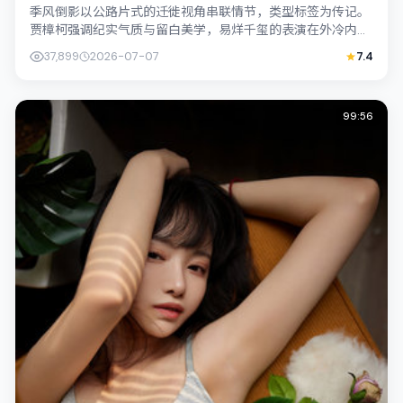
季风倒影以公路片式的迁徙视角串联情节，类型标签为传记。
贾樟柯强调纪实气质与留白美学，易烊千玺的表演在外冷内热
之间切换；若你正在查找中国香港取景的...
37,899
2026-07-07
7.4
99:56