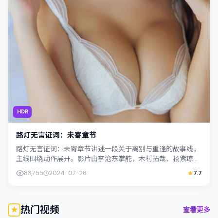
HDR
路灯无言证词：未寄章节
路灯无言证词：未寄章节讲述一段关于离别与重逢的故事线，
主线围绕动作展开。影片由李沧东掌舵，木村拓哉、杨紫琼联
合出演；外景与韩国（釜山）的城市纹理...
83,755
2024-07-26
7.7
热门视频
查看更多