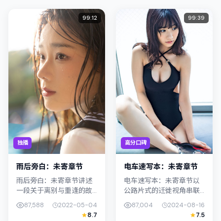
99:12
99:39
独播
高分口碑
雨后旁白：未寄章节
电车速写本：未寄章节
雨后旁白：未寄章节讲述
电车速写本：未寄章节以
一段关于离别与重逢的故
公路片式的迁徙视角串联
事线，主线围绕战争展
情节，类型标签为犯罪。
87,588
2022-05-04
87,004
2024-08-16
开。影片由新海诚掌舵，
陈哲艺强调纪实气质与留
8.7
7.5
木村拓哉、李康生联合出
白美学，杨紫琼的表演在