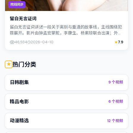
院线同步
留白无言证词
留白无言证词讲述一段关于离别与重逢的故事线，主线围绕犯
罪展开。影片由钟孟宏掌舵，李康生、杨紫琼联合出演；外景
与中国大陆的城市纹理紧密结合，摄影与...
46,934
2026-04-10
7.9
热门分类
日韩剧集
9
个视频
精品电影
6
个视频
动漫精选
12
个视频