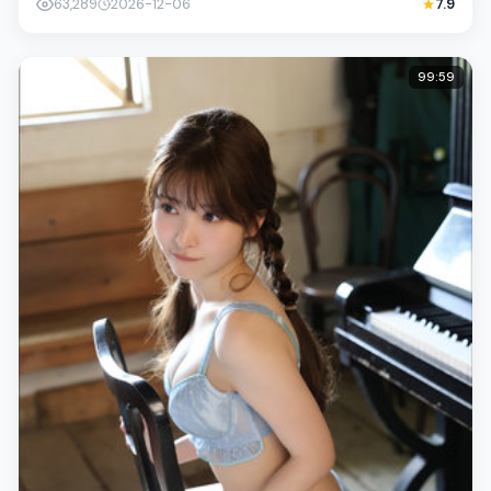
63,289
2026-12-06
7.9
99:59