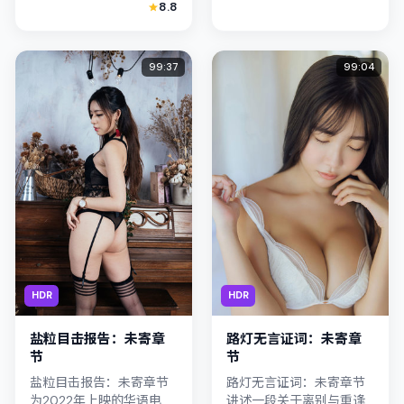
8.8
事锚定韩国（釜山）的社
会议题与个体命运，镜头
克...
99:37
99:04
HDR
HDR
盐粒目击报告：未寄章
路灯无言证词：未寄章
节
节
盐粒目击报告：未寄章节
路灯无言证词：未寄章节
为2022年上映的华语电影
讲述一段关于离别与重逢