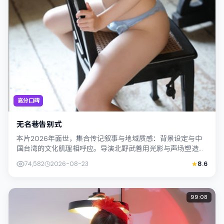
高分口碑
无名巷告别式
本片2026年面世，集合传记叙事与地域质感：背景设定与中
国台湾的文化肌理相呼应。导演北野武善用光影与声场塑造孤
独感，苍井优饰演角色的抉择牵动观众...
74,582
2026-08-23
8.6
99:08