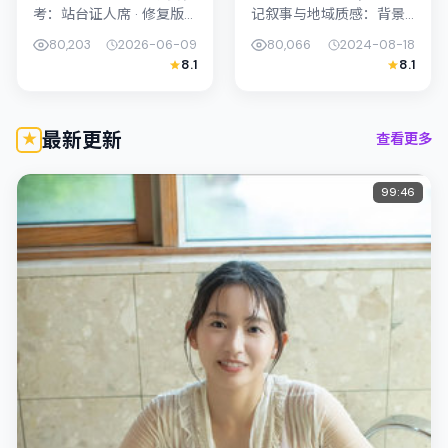
考：站台证人席 · 修复版
记叙事与地域质感：背景
（2026）由钟孟宏执导，
设定与韩国（首尔）的文
80,203
2026-06-09
80,066
2024-08-18
主演黄政民；影片定位犯
化肌理相呼应。导演岩井
8.1
8.1
罪，叙事锚定中国香港的
俊二善用光影与声场塑造
社会议题与个体命运，...
孤独感，陈湘琪饰演角色
的抉择牵...
最新更新
查看更多
99:46