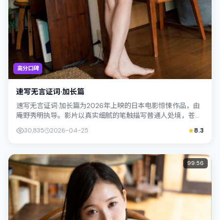
高分口碑
速写无言证词·加长篇
速写无言证词·加长篇为2026年上映的日本电影惊悚作品，由
庵野秀明执导。影片以真实细腻的笔触描写普通人处境，苍井
优与杨紫琼的对手戏张力十足，情节...
30,835
2026-04-25
8.3
99:56