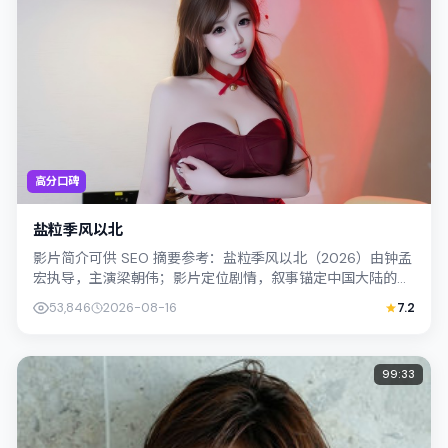
高分口碑
盐粒季风以北
影片简介可供 SEO 摘要参考：盐粒季风以北（2026）由钟孟
宏执导，主演梁朝伟；影片定位剧情，叙事锚定中国大陆的社
会议题与个体命运，镜头克制而...
53,846
2026-08-16
7.2
99:33