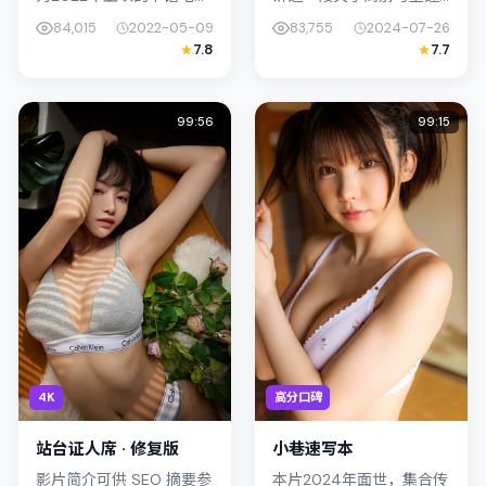
爱情作品，由贾樟柯执
的故事线，主线围绕动作
84,015
2022-05-09
83,755
2024-07-26
导。影片以真实细腻的笔
展开。影片由李沧东掌
7.8
7.7
触描写普通人处境，孙艺
舵，木村拓哉、杨紫琼联
珍与裴斗娜的对手戏张力
合出演；外景与韩国（釜
十足，情节...
山）的城市纹理...
99:56
99:15
4K
高分口碑
站台证人席 · 修复版
小巷速写本
影片简介可供 SEO 摘要参
本片2024年面世，集合传