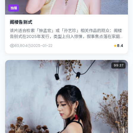
独播
阁楼告别式
该片适合检索「钟孟宏」或「孙艺珍」相关作品的观众：阁楼
告别式在2025年发行，类型上归入惊悚，叙事焦点落在家庭
与社会的交错地带；配角层次丰富，值...
85,804
2025-01-22
8.4
99:37