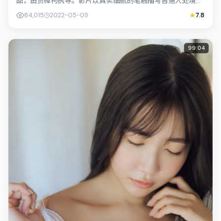
品，由贾樟柯执导。影片以真实细腻的笔触描写普通人处境，
孙艺珍与裴斗娜的对手戏张力十足，情节...
84,015
2022-05-09
7.8
99:04